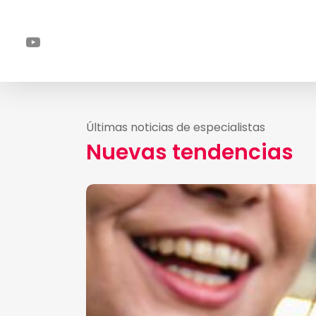
Skip
to
main
youtube
content
Últimas noticias de especialistas
Nuevas tendencias