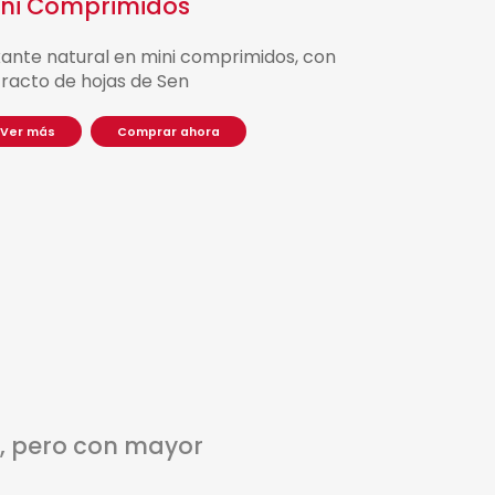
ini Comprimidos
xante natural en mini comprimidos, con
tracto de hojas de Sen
V
e
r
m
á
s
C
o
m
p
r
a
r
a
h
o
r
a
r, pero con mayor