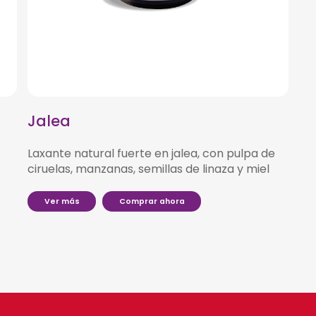
Jalea
Laxante natural fuerte en jalea, con pulpa de
ciruelas, manzanas, semillas de linaza y miel
V
e
r
m
á
s
C
o
m
p
r
a
r
a
h
o
r
a