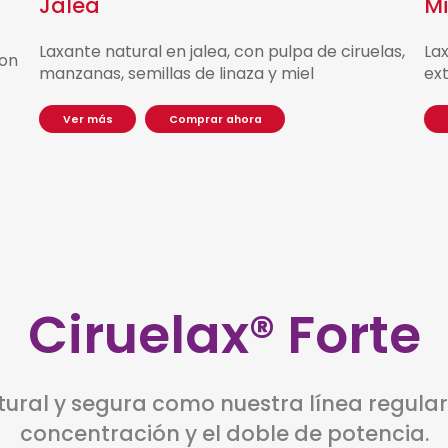
Jalea
M
Laxante natural en jalea, con pulpa de ciruelas,
La
con
manzanas, semillas de linaza y miel
ex
V
e
r
m
á
s
C
o
m
p
r
a
r
a
h
o
r
a
Ciruelax® Forte
tural y segura como nuestra línea regula
concentración y el doble de potencia.