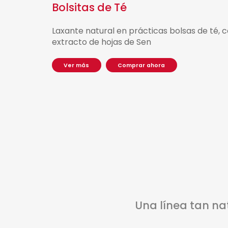
Bolsitas de Té
Laxante natural en prácticas bolsas de té, 
extracto de hojas de Sen
V
e
r
m
á
s
C
o
m
p
r
a
r
a
h
o
r
a
Una línea tan na