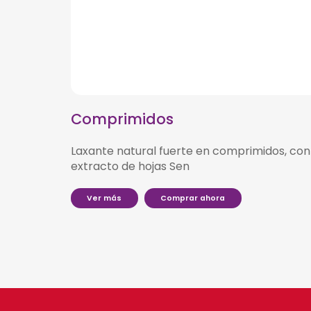
Comprimidos
Laxante natural fuerte en comprimidos, con
extracto de hojas Sen
V
e
r
m
á
s
C
o
m
p
r
a
r
a
h
o
r
a