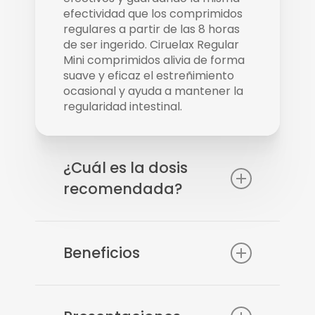
efectividad que los comprimidos
regulares a partir de las 8 horas
de ser ingerido. Ciruelax Regular
Mini comprimidos alivia de forma
suave y eficaz el estreñimiento
ocasional y ayuda a mantener la
regularidad intestinal.
¿Cuál es la dosis
recomendada?
Adultos y niños mayores de 15
años: tomar 1 a 3 comprimidos
Beneficios
recubiertos antes de acostarse
con un vaso de agua o jugo. No
exceder la dosis recomendada.
Ingredientes activos
Niños menores de 15 años,
naturales