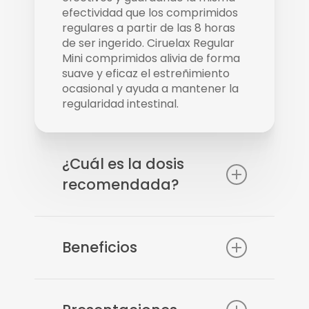
efectividad que los comprimidos
regulares a partir de las 8 horas
de ser ingerido. Ciruelax Regular
Mini comprimidos alivia de forma
suave y eficaz el estreñimiento
ocasional y ayuda a mantener la
regularidad intestinal.
¿Cuál es la dosis
recomendada?
Adultos y niños mayores de 15
años: tomar 1 a 3 comprimidos
Beneficios
recubiertos antes de acostarse
con un vaso de agua o jugo. No
exceder la dosis recomendada.
Ingredientes activos
Niños menores de 15 años,
naturales