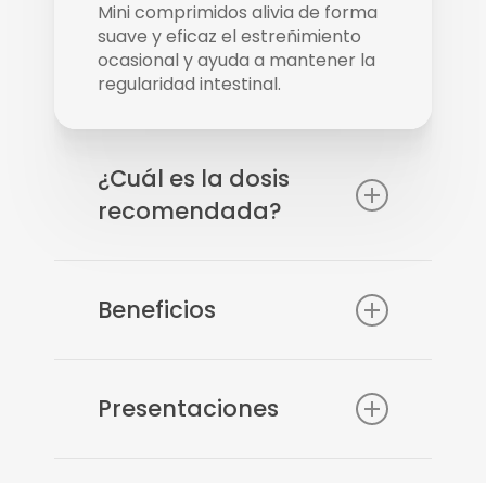
Mini comprimidos alivia de forma
suave y eficaz el estreñimiento
ocasional y ayuda a mantener la
regularidad intestinal.
¿Cuál es la dosis
recomendada?
Adultos y niños mayores de 15
años: tomar 1 a 3 comprimidos
Beneficios
recubiertos antes de acostarse
con un vaso de agua o jugo. No
exceder la dosis recomendada.
Ingredientes activos
Niños menores de 15 años,
naturales
Presentaciones
consultar a un médico.
Alivio suave durante la noche
Fácil de tomar
Cajas de 20, 60 y 100 mini