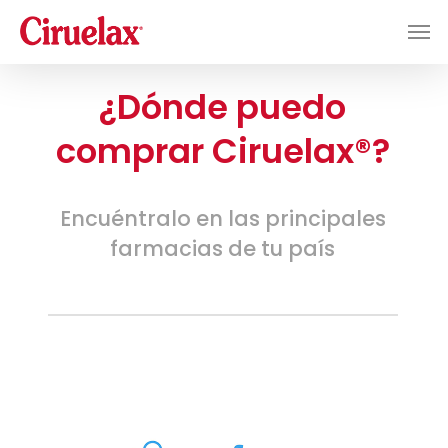
Skip
Men
to
main
content
¿Dónde puedo
comprar Ciruelax®?
Encuéntralo en las principales
farmacias de tu país